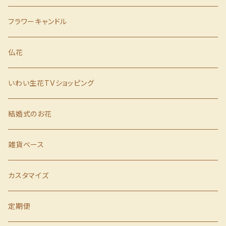
誕生日
胡蝶蘭
フラワーキャンドル
歓送迎会
仏花
クリスマス
いわい生花TVショッピング
お歳暮
結婚式のお花
お見舞い
雑貨ベース
カスタマイズ
定期便