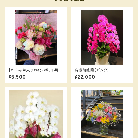
【かすみ草入りお祝いギフト用花
高級胡蝶蘭（ピンク）
束】赤、ピンク系
¥5,500
¥22,000