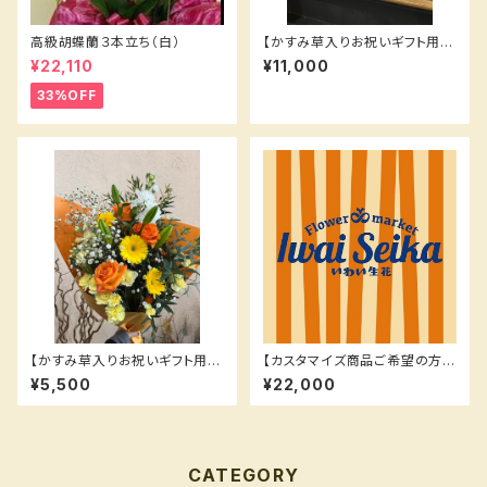
高級胡蝶蘭３本立ち（白）
【かすみ草入りお祝いギフト用花
束】
¥22,110
¥11,000
33%OFF
【かすみ草入りお祝いギフト用花
【カスタマイズ商品ご希望の方は
束】黄色、オレンジ系
こちら】¥22000
¥5,500
¥22,000
CATEGORY