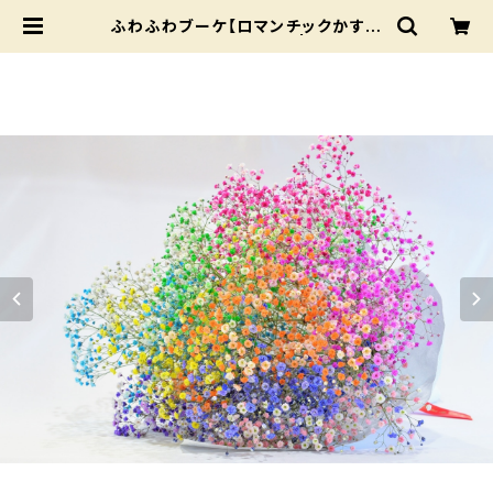
ふわふわブーケ【ロマンチックかすみ
草®︎が7色入ったブーケ】 | いわい生
花 BASE店