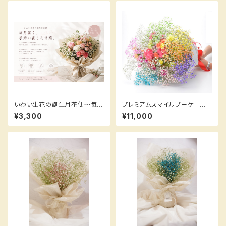
いわい生花の誕生月花便～毎月
プレミアムスマイルブーケ 鮮
届く、季節の花と花言葉～
やかなカーネーション と【ロマ
¥3,300
¥11,000
ンチックかすみ草】たっぷりのセ
ット！