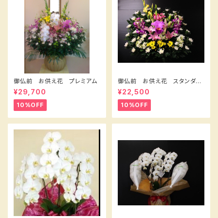
御仏前 お供え花 プレミアム
御仏前 お供え花 スタンダー
ドＡ
¥29,700
¥22,500
10%OFF
10%OFF