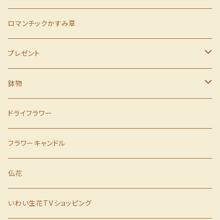
ロマンチックかすみ草
プレゼント
母の日
鉢物
父の日
季節の鉢物
ドライフラワー
誕生日
胡蝶蘭
フラワーキャンドル
歓送迎会
仏花
クリスマス
いわい生花TVショッピング