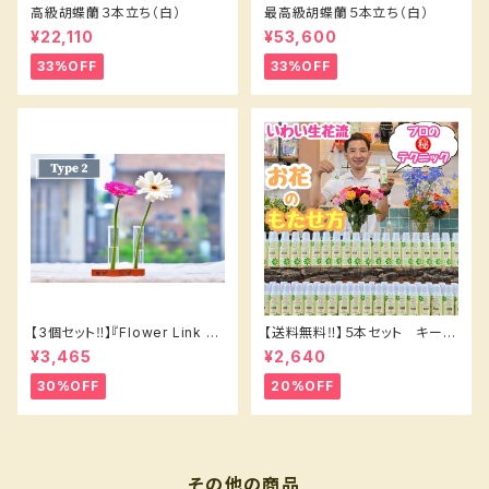
高級胡蝶蘭３本立ち（白）
最高級胡蝶蘭５本立ち（白）
¥22,110
¥53,600
33%OFF
33%OFF
【3個セット‼️】『Flower Link B
【送料無料‼️】５本セット キープ
eakers 』2輪挿し〜タイプ❷
フラワー200㎖⭐️
¥3,465
¥2,640
30%OFF
20%OFF
その他の商品