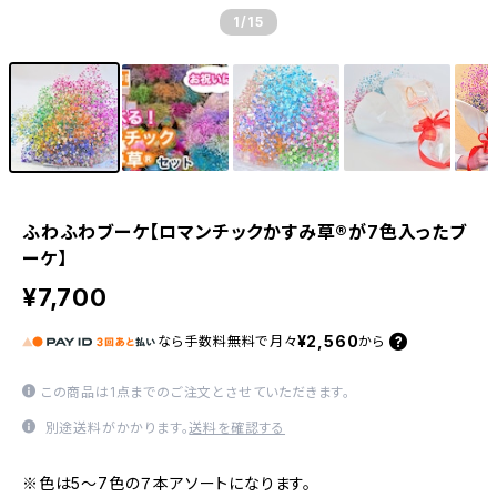
1
/15
ふわふわブーケ【ロマンチックかすみ草®︎が7色入ったブ
ーケ】
¥7,700
¥2,560
なら
手数料無料で
月々
から
この商品は1点までのご注文とさせていただきます。
別途送料がかかります。
送料を確認する
※色は5〜7色の７本アソートになります。