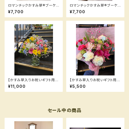
ロマンチックかすみ草®︎ブーケ
ロマンチックかすみ草®︎ブーケ
（ピンク）
（ブルー）
¥7,700
¥7,700
【かすみ草入りお祝いギフト用花
【かすみ草入りお祝いギフト用花
束】
束】赤、ピンク系
¥11,000
¥5,500
セール中の商品