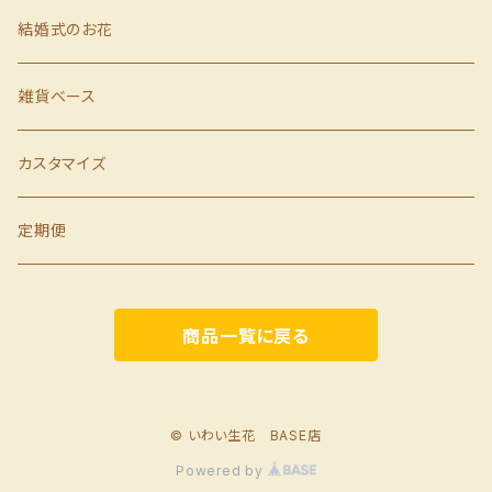
お歳暮
結婚式のお花
お見舞い
雑貨ベース
カスタマイズ
定期便
商品一覧に戻る
© いわい生花 BASE店
Powered by