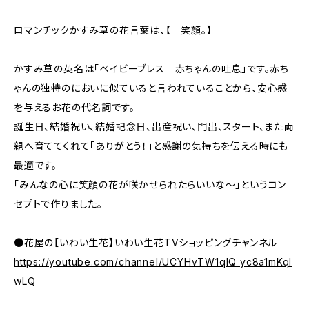
ロマンチックかすみ草の花言葉は、【 笑顔。】
かすみ草の英名は「ベイビーブレス＝赤ちゃんの吐息」です。赤ち
ゃんの独特のにおいに似ていると言われていることから、安心感
を与えるお花の代名詞です。
誕生日、結婚祝い、結婚記念日、出産祝い、門出、スタート、また両
親へ育ててくれて「ありがとう！」と感謝の気持ちを伝える時にも
最適です。
「みんなの心に笑顔の花が咲かせられたらいいな〜」というコン
セプトで作りました。
●花屋の【いわい生花】いわい生花TVショッピングチャンネル
https://youtube.com/channel/UCYHvTW1qlQ_yc8a1mKqI
wLQ