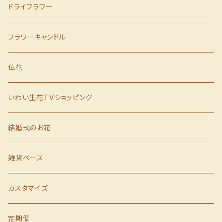
父の日
季節の鉢物
ドライフラワー
誕生日
胡蝶蘭
フラワーキャンドル
歓送迎会
仏花
クリスマス
いわい生花TVショッピング
お歳暮
結婚式のお花
お見舞い
雑貨ベース
カスタマイズ
定期便