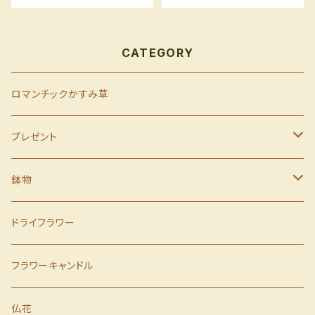
CATEGORY
ロマンチックかすみ草
プレゼント
母の日
鉢物
父の日
季節の鉢物
ドライフラワー
誕生日
胡蝶蘭
フラワーキャンドル
歓送迎会
仏花