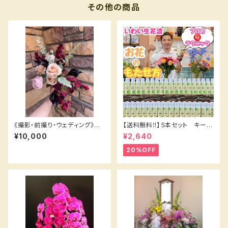
その他の商品
《撮影・前撮り・ウェディング》ア
【送料無料‼️】５本セット キープ
ーティフィシャルブーケ スイー
フラワー200㎖⭐️
¥10,000
¥2,640
トピー バラ カラー ユーカ
リ
20%OFF