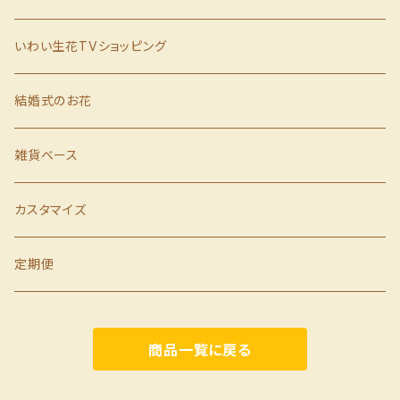
クリスマス
いわい生花TVショッピング
お歳暮
結婚式のお花
お見舞い
雑貨ベース
カスタマイズ
定期便
商品一覧に戻る