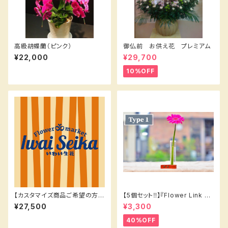
高級胡蝶蘭（ピンク）
御仏前 お供え花 プレミアム
¥22,000
¥29,700
10%OFF
【カスタマイズ商品ご希望の方は
【5個セット‼️】『Flower Link Be
こちら】¥27500
aker’s 』1輪挿しタイプ❶
¥27,500
¥3,300
40%OFF