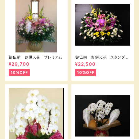
御仏前 お供え花 プレミアム
御仏前 お供え花 スタンダー
ドＡ
¥29,700
¥22,500
10%OFF
10%OFF