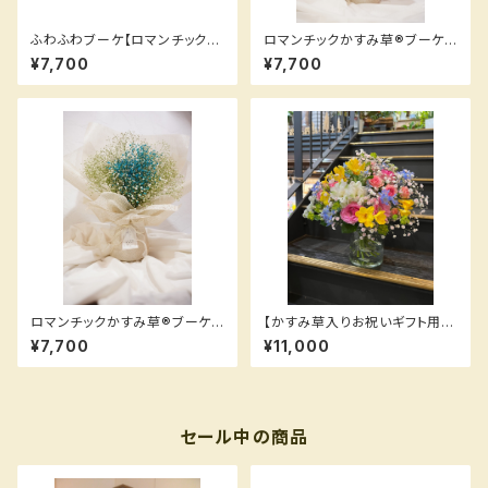
ふわふわブーケ【ロマンチックか
ロマンチックかすみ草®︎ブーケ
すみ草®︎が7色入ったブーケ】
（ピンク）
¥7,700
¥7,700
ロマンチックかすみ草®︎ブーケ
【かすみ草入りお祝いギフト用花
（ブルー）
束】
¥7,700
¥11,000
セール中の商品