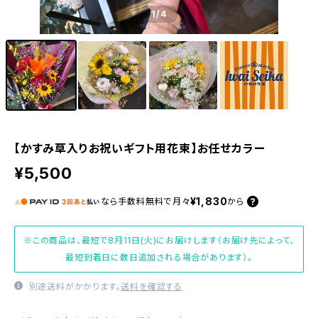
1
/4
【かすみ草入りお祝いギフト用花束】お任せカラー
¥5,500
¥1,830
なら
手数料無料で
月々
から
※この商品は、最短で8月11日(火)にお届けします（お届け先によって、
最短到着日に数日追加される場合があります）。
別途送料がかかります。
送料を確認する