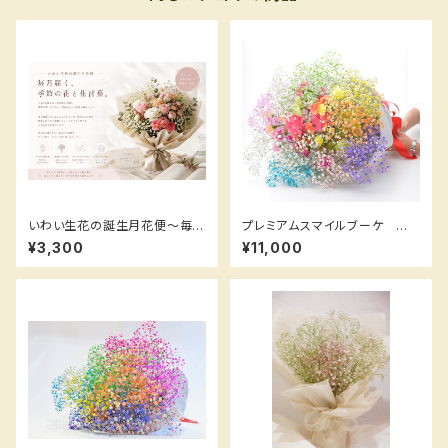
いわい生花の誕生月花便～毎月
プレミアムスマイルブーケ 鮮
届く、季節の花と花言葉～ /花
やかなカーネーション と【ロマ
¥3,300
¥11,000
の定期便
ンチックかすみ草】たっぷりのセ
ット！