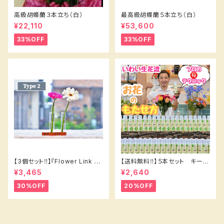
高級胡蝶蘭３本立ち（白）
最高級胡蝶蘭５本立ち（白）
¥22,110
¥53,600
33%OFF
33%OFF
【3個セット‼️】『Flower Link B
【送料無料‼️】５本セット キープ
eakers 』2輪挿し〜タイプ❷
フラワー200㎖⭐️
¥3,465
¥2,640
30%OFF
20%OFF