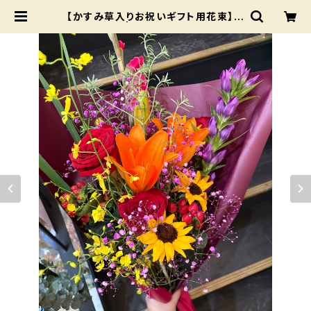
【かすみ草入りお祝いギフト用花束】お
任せカラー | いわい生花 BASE店