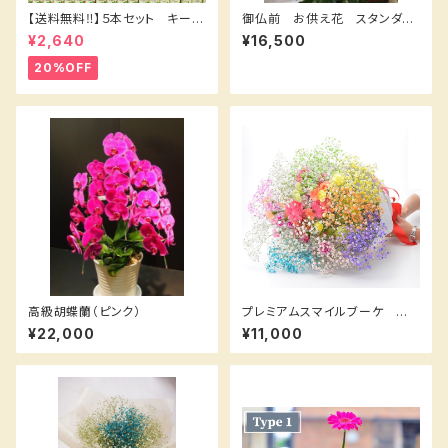
【送料無料‼️】５本セット キープ
御仏前 お供え花 スタンダー
フラワー200㎖⭐️
ドＢ
¥2,640
¥16,500
20%OFF
高級胡蝶蘭（ピンク）
プレミアムスマイルブーケ 鮮
やかなカーネーション と【ロマ
¥22,000
¥11,000
ンチックかすみ草】たっぷりのセ
ット！