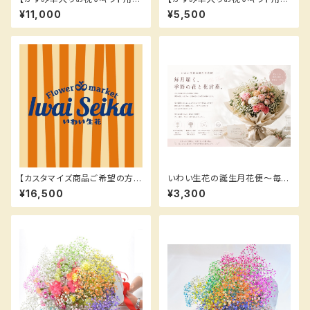
束】
束】お任せカラー
¥11,000
¥5,500
【カスタマイズ商品ご希望の方は
いわい生花の誕生月花便～毎月
こちら】¥16500
届く、季節の花と花言葉～ /花
¥16,500
¥3,300
の定期便