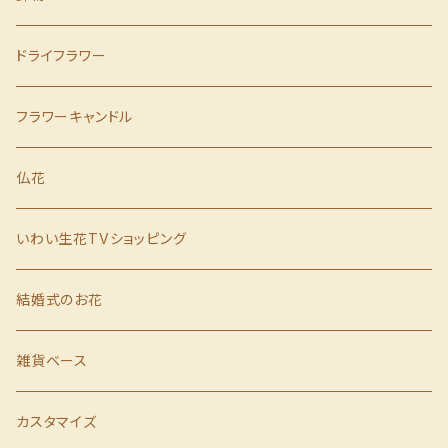
父の日
季節の鉢物
ドライフラワー
誕生日
胡蝶蘭
フラワーキャンドル
歓送迎会
仏花
クリスマス
いわい生花TVショッピング
お歳暮
結婚式のお花
お見舞い
雑貨ベース
カスタマイズ