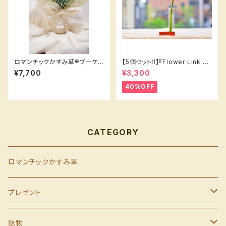
ロマンチックかすみ草®︎ブーケ
【5個セット‼️】『Flower Link Be
（ブルー）
aker’s 』1輪挿しタイプ❶
¥7,700
¥3,300
40%OFF
CATEGORY
ロマンチックかすみ草
プレゼント
母の日
鉢物