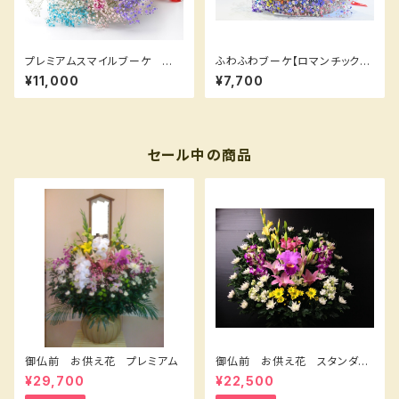
プレミアムスマイルブーケ 鮮
ふわふわブーケ【ロマンチックか
やかなカーネーション と【ロマ
すみ草®︎が7色入ったブーケ】
¥11,000
¥7,700
ンチックかすみ草】たっぷりのセ
ット！
セール中の商品
御仏前 お供え花 プレミアム
御仏前 お供え花 スタンダー
ドＡ
¥29,700
¥22,500