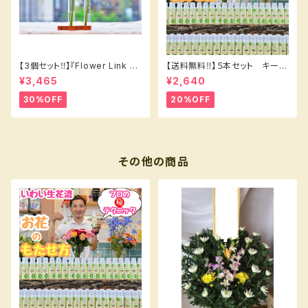
【3個セット‼️】『Flower Link B
【送料無料‼️】５本セット キープ
eakers 』2輪挿し〜タイプ❷
フラワー200㎖⭐️
¥3,465
¥2,640
30%OFF
20%OFF
その他の商品